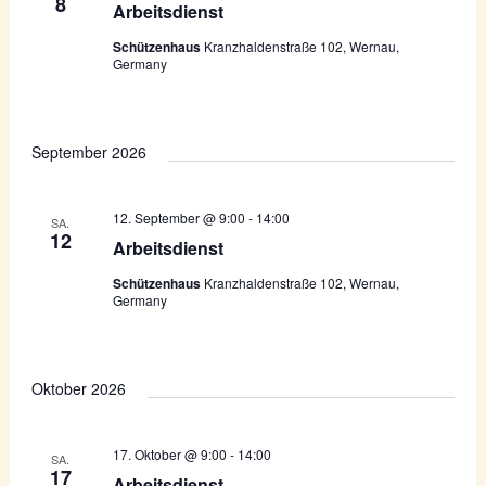
8
Arbeitsdienst
n
Schützenhaus
Kranzhaldenstraße 102, Wernau,
,
Germany
N
a
September 2026
v
i
12. September @ 9:00
-
14:00
SA.
g
12
Arbeitsdienst
a
Schützenhaus
Kranzhaldenstraße 102, Wernau,
Germany
t
i
o
Oktober 2026
n
17. Oktober @ 9:00
-
14:00
SA.
17
Arbeitsdienst