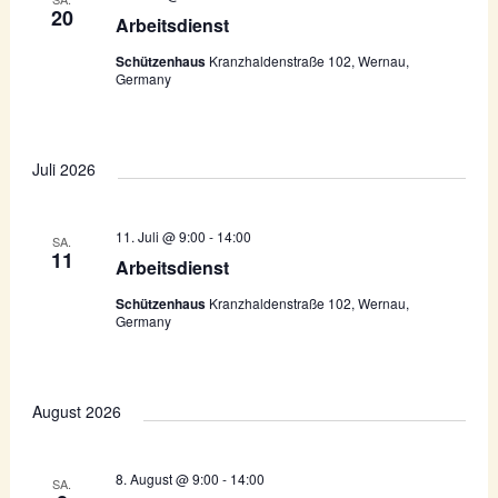
e
c
20
Arbeitsdienst
n
h
Schützenhaus
Kranzhaldenstraße 102, Wernau,
-
Germany
e
N
u
a
n
v
Juli 2026
d
i
g
A
11. Juli @ 9:00
-
14:00
SA.
a
11
n
Arbeitsdienst
t
s
Schützenhaus
Kranzhaldenstraße 102, Wernau,
i
Germany
i
o
c
n
h
August 2026
t
8. August @ 9:00
-
14:00
e
SA.