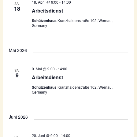
m
n
18. April @ 9:00
-
14:00
SA.
w
18
n
Arbeitsdienst
s
ä
s
t
h
Schützenhaus
Kranzhaldenstraße 102, Wernau,
Germany
l
a
t
e
l
a
n
.
t
l
Mai 2026
u
t
n
u
9. Mai @ 9:00
-
14:00
g
SA.
9
Arbeitsdienst
n
A
n
Schützenhaus
Kranzhaldenstraße 102, Wernau,
g
Germany
s
e
i
n
c
Juni 2026
S
h
u
t
20. Juni @ 9:00
-
14:00
SA.