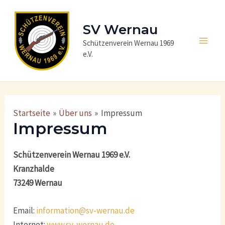
Zum
Inhalt
SV Wernau
springen
Schützenverein Wernau 1969
Main
e.V.
Men
Startseite
Über uns
Impressum
Impressum
Schützenverein Wernau 1969 e.V.
Kranzhalde
73249 Wernau
Email:
information@sv-wernau.de
Internet:
www.sv-wernau.de