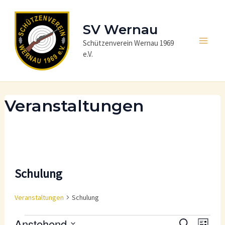
Zum
Inhalt
SV Wernau
springen
Schützenverein Wernau 1969
Main
e.V.
Men
Veranstaltungen
Schulung
Veranstaltungen
Schulung
Veranstaltungen
Anstehend
V
V
S