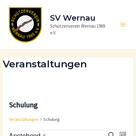
Zum
Inhalt
SV Wernau
springen
Schützenverein Wernau 1969
Main
e.V.
Men
Veranstaltungen
Schulung
Veranstaltungen
Schulung
Veranstaltungen
Anstehend
V
V
S